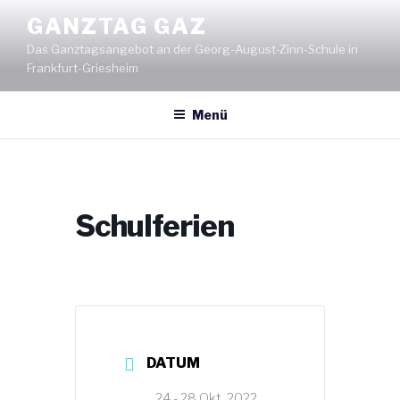
Zum
GANZTAG GAZ
Inhalt
Das Ganztagsangebot an der Georg-August-Zinn-Schule in
springen
Frankfurt-Griesheim
Menü
Schulferien
DATUM
24 - 28 Okt. 2022